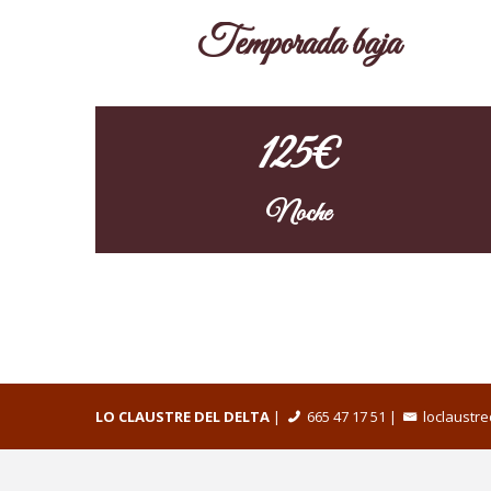
Temporada baja
125€
Noche
LO CLAUSTRE DEL DELTA
|
665 47 17 51
|
loclaustr