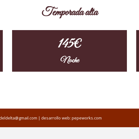
Temporada alta
145€
Noche
edeldelta@gmail.com
| desarrollo web:
pepeworks.com