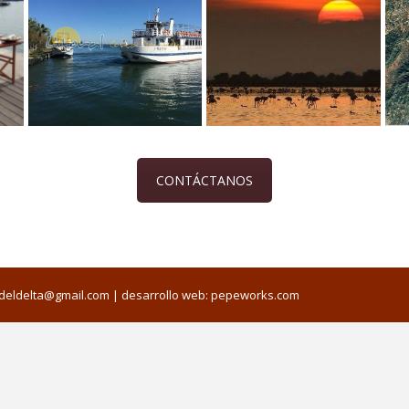
CONTÁCTANOS
edeldelta@gmail.com
| desarrollo web:
pepeworks.com