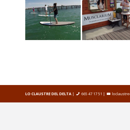
LO CLAUSTRE DEL DELTA
|
665 47 17 51
|
loclaustr